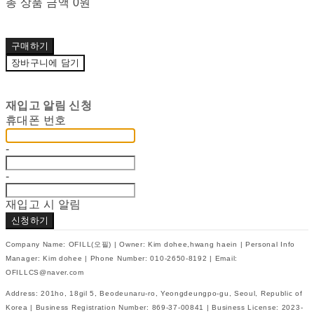
총 상품 금액
0원
구매하기
장바구니에 담기
재입고 알림 신청
휴대폰 번호
-
-
재입고 시 알림
신청하기
Company Name: OFILL(오필) | Owner: Kim dohee,hwang haein | Personal Info
Manager: Kim dohee | Phone Number: 010-2650-8192 | Email:
OFILLCS@naver.com
Address: 201ho, 18gil 5, Beodeunaru-ro, Yeongdeungpo-gu, Seoul, Republic of
Korea | Business Registration Number:
869-37-00841
| Business License:
2023-