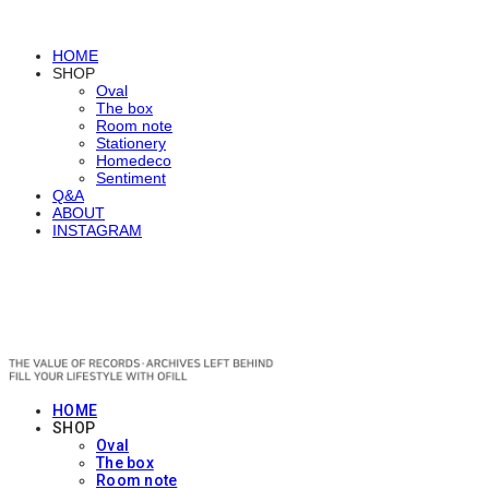
HOME
SHOP
Oval
The box
Room note
Stationery
Homedeco
Sentiment
Q&A
ABOUT
INSTAGRAM
OFILL
HOME
SHOP
Oval
The box
Room note